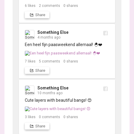
6
likes
2
comments
0
shares
Share
Something Else
4 months ago
Een heel fijn paasweekend allemaal! 🐣❤️
7
likes
5
comments
0
shares
Share
Something Else
10 months ago
Cute layers with beautiful bangs! 😍
3
likes
0
comments
0
shares
Share