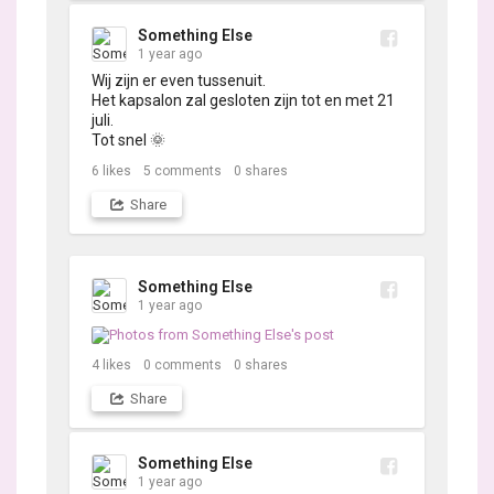
Something Else
1 year ago
Wij zijn er even tussenuit.

Het kapsalon zal gesloten zijn tot en met 21 
juli. 

Tot snel 🌞
6
likes
5
comments
0
shares
Share
Something Else
1 year ago
4
likes
0
comments
0
shares
Share
Something Else
1 year ago