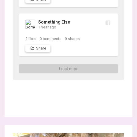
Something Else
1 year ago
2
likes
0
comments
0
shares
Share
Load more