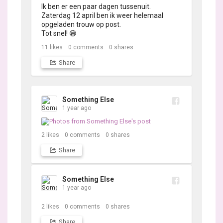
Ik ben er een paar dagen tussenuit.

Zaterdag 12 april ben ik weer helemaal 
opgeladen trouw op post. 

Tot snel! 😁
11
likes
0
comments
0
shares
Share
Something Else
1 year ago
2
likes
0
comments
0
shares
Share
Something Else
1 year ago
2
likes
0
comments
0
shares
Share